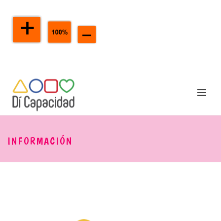
INFORMACIÓN