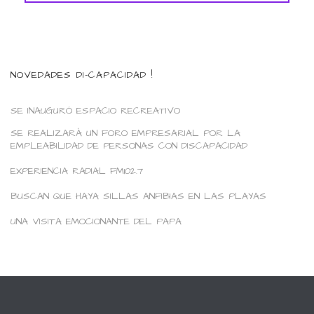
NOVEDADES DI-CAPACIDAD !
SE INAUGURÓ ESPACIO RECREATIVO
SE REALIZARÁ UN FORO EMPRESARIAL POR LA
EMPLEABILIDAD DE PERSONAS CON DISCAPACIDAD
EXPERIENCIA RADIAL FM102.7
BUSCAN QUE HAYA SILLAS ANFIBIAS EN LAS PLAYAS
UNA VISITA EMOCIONANTE DEL PAPA